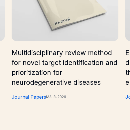
Multidisciplinary review method
E
for novel target identification and
d
prioritization for
t
neurodegenerative diseases
e
Journal Papers
J
MAI 8, 2026