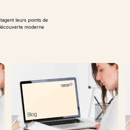
rtagent leurs points de
a découverte moderne
 Models That Drive Discovery
Substance Use Withdrawal: How Preclinical Models 
Su