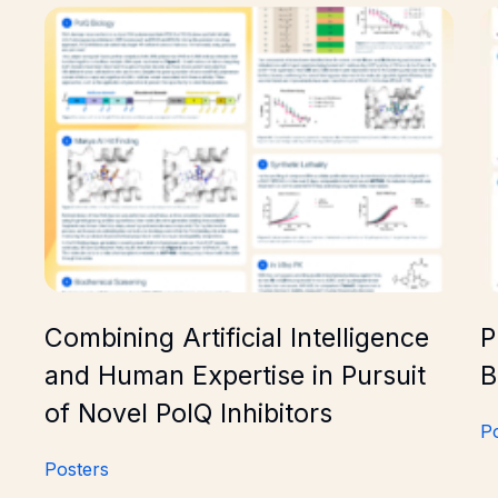
C(sp3) Cross-Electrophile Coupling
Combining Artificial Intelligence and Human Expertise 
Ph
Combining Artificial Intelligence
P
and Human Expertise in Pursuit
B
of Novel PolQ Inhibitors
P
Posters