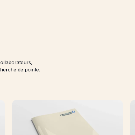
collaborateurs,
cherche de pointe.
and potency in the performance of therapeutic IgE
Multidisciplinary review method for novel target identi
Em