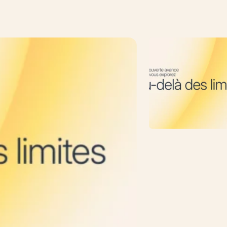
 Connectée Sous un Seul Nom
Rassembler une Dé
Que s’est-il passé ?
Sygnature Discovery