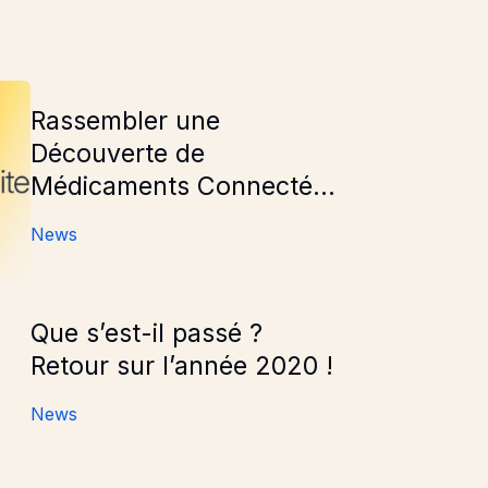
couverte de Médicaments Connectée Sous un Seul Nom
Rassembler une
Découverte de
Médicaments Connectée
Sous un Seul Nom
News
 Retour sur l’année 2020 !
Que s’est-il passé ?
Retour sur l’année 2020 !
News
 ouvre un bureau américain à Cambridge, dans le Massach