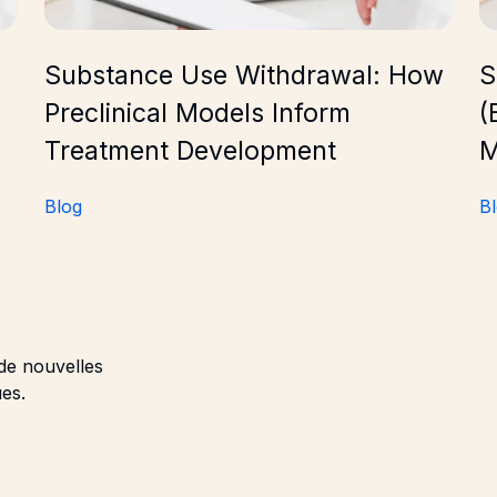
Substance Use Withdrawal: How
S
Preclinical Models Inform
(
Treatment Development
M
Blog
B
de nouvelles
es.