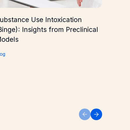
ubstance Use Intoxication
Drug A
Binge): Insights from Preclinical
Issue 
odels
Blog
log
Previous Slide
Next Slide