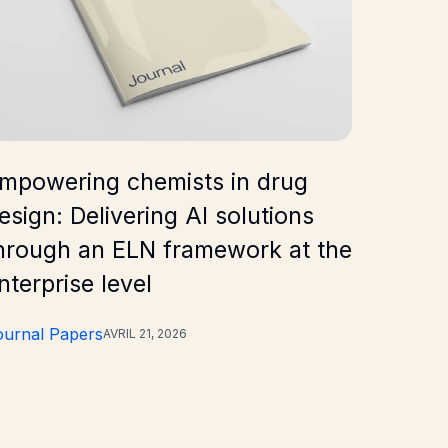
mpowering chemists in drug
Discov
esign: Delivering AI solutions
amino-
hrough an ELN framework at the
and ki
nterprise level
tuberc
ournal Papers
Journal 
AVRIL 21, 2026