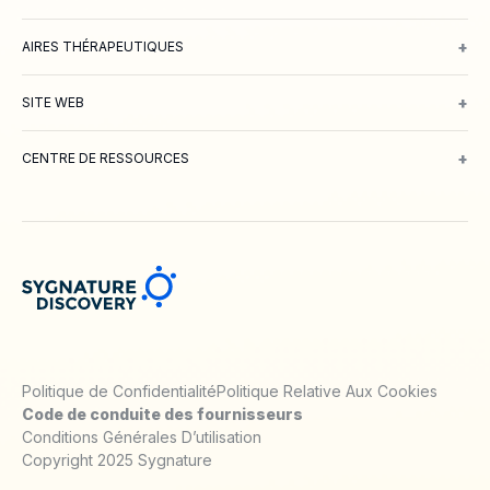
Conception assistée par ordinateur (CADD)
Protéine & Structure
B
+
AIRES THÉRAPEUTIQUES
Oncologie
Inflammation et immunologie
Neurosciences
Maladies m
+
SITE WEB
À propos de nous
Rencontrez notre équipe
Travailler avec nous
E
+
CENTRE DE RESSOURCES
Blog
Webinaires & Podcasts
Posters
Articles scientifiques
Notes te
Politique de Confidentialité
Politique Relative Aux Cookies
Code de conduite des fournisseurs
Conditions Générales D’utilisation
Copyright 2025 Sygnature