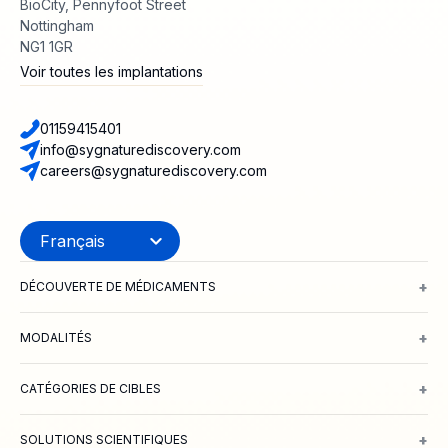
BioCity, Pennyfoot Street
Nottingham
NG1 1GR
Voir toutes les implantations
01159415401
info@sygnaturediscovery.com
careers@sygnaturediscovery.com
+
DÉCOUVERTE DE MÉDICAMENTS
Découverte de médicaments intégrée
Identification et validation
+
MODALITÉS
Petites molécules
Peptides
Dégradation ciblée des protéines
ADCs
+
CATÉGORIES DE CIBLES
Canaux ioniques
GPCR
Transporteurs
+
SOLUTIONS SCIENTIFIQUES