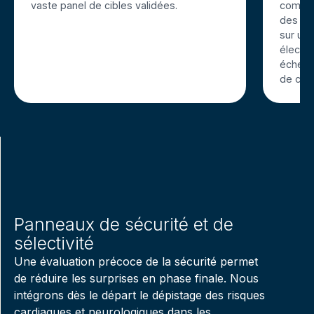
vaste panel de cibles validées.
compos
des sy
sur un 
électro
échell
de can
Panneaux de sécurité et de
sélectivité
Une évaluation précoce de la sécurité permet
de réduire les surprises en phase finale. Nous
intégrons dès le départ le dépistage des risques
cardiaques et neurologiques dans les