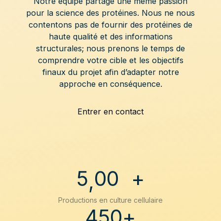
9
9
9
Notre équipe partage une même passion
3
3
3
pour la science des protéines. Nous ne nous
2
2
2
0
0
0
contentons pas de fournir des protéines de
4
4
4
haute qualité et des informations
3
3
3
1
1
1
structurales; nous prenons le temps de
5
5
5
comprendre votre cible et les objectifs
4
4
4
2
2
2
finaux du projet afin d’adapter notre
6
6
6
approche en conséquence.
5
5
5
3
3
3
7
7
7
Entrer en contact
6
6
6
4
4
4
8
8
8
7
7
7
5
5
5
9
9
9
8
8
8
6
6
6
5
0
0
+
,
9
9
9
7
7
7
Productions en culture cellulaire
4
5
0
+
8
8
8