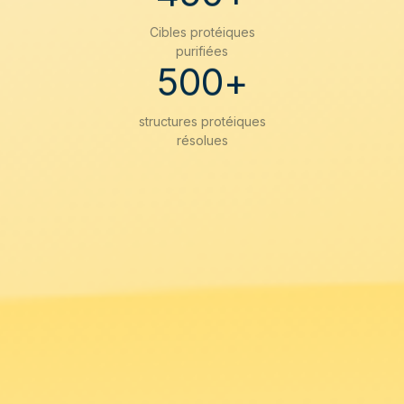
9
9
9
Cibles protéiques
purifiées
5
0
0
+
structures protéiques
résolues