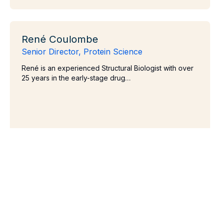
René Coulombe
René Coulombe
Senior Director, Protein Science
René is an experienced Structural Biologist with over
25 years in the early-stage drug…
James Fethiere, PhD
James Fethiere, PhD
Senior Director, Protein Science
James brings over 25 years of experience in protein
sciences, biophysics, and structural biology…