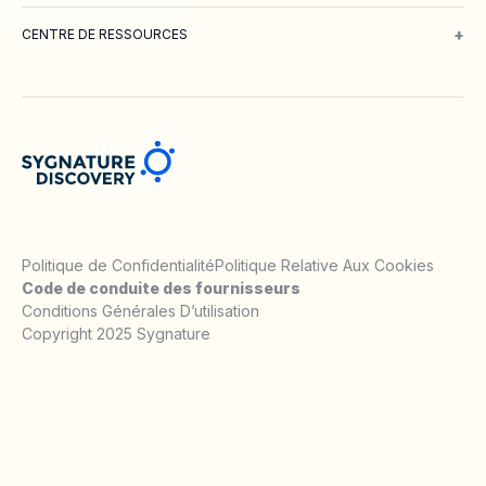
À propos de nous
Rencontrez notre équipe
Travailler avec nous
E
+
CENTRE DE RESSOURCES
Blog
Webinaires & Podcasts
Posters
Articles scientifiques
Notes te
Politique de Confidentialité
Politique Relative Aux Cookies
Code de conduite des fournisseurs
Conditions Générales D’utilisation
Copyright 2025 Sygnature