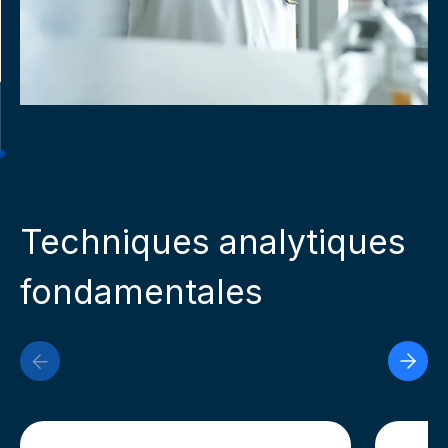
Techniques analytiques
fondamentales
Previous Slide
Next 