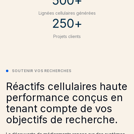
5
0
0
+
9
9
9
Lignées cellulaires générées
2
5
0
+
Projets clients
SOUTENIR VOS RECHERCHES
Réactifs cellulaires haute
performance conçus en
tenant compte de vos
objectifs de recherche.