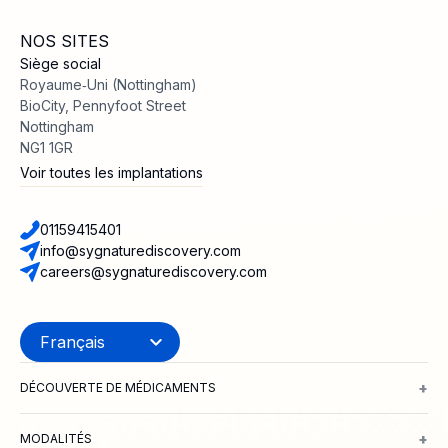
NOS SITES
Siège social
Royaume‑Uni (Nottingham)
BioCity, Pennyfoot Street
Nottingham
NG1 1GR
Voir toutes les implantations
01159415401
info@sygnaturediscovery.com
careers@sygnaturediscovery.com
+
DÉCOUVERTE DE MÉDICAMENTS
Découverte de médicaments intégrée
Identification et validation
+
MODALITÉS