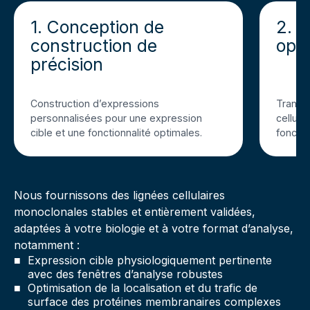
1. Conception de
2. T
construction de
opt
précision
Construction d’expressions
Transd
personnalisées pour une expression
cellulai
cible et une fonctionnalité optimales.
fonctio
Nous fournissons des lignées cellulaires
monoclonales stables et entièrement validées,
adaptées à votre biologie et à votre format d’analyse,
notamment :
Expression cible physiologiquement pertinente
avec des fenêtres d’analyse robustes
Optimisation de la localisation et du trafic de
surface des protéines membranaires complexes