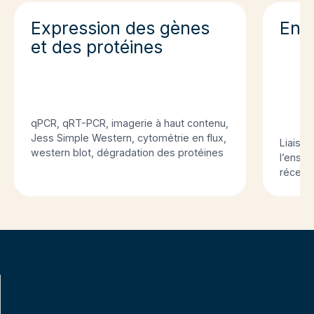
Expression des gènes
Eng
et des protéines
qPCR, qRT-PCR, imagerie à haut contenu,
Jess Simple Western, cytométrie en flux,
Liaison
western blot,
dégradation des protéines
l’ensem
récept