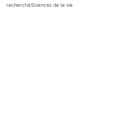
recherché
Sciences de la vie
Sygnature Discovery accélère sa
croissance mondiale par le biais
d’une acquisition majeure en
Amérique du Nord