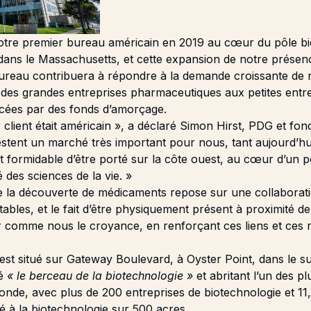
otre premier bureau américain en 2019 au cœur du pôle b
ans le Massachusetts, et cette expansion de notre présen
reau contribuera à répondre à la demande croissante de n
 des grandes entreprises pharmaceutiques aux petites entr
ncées par des fonds d’amorçage.
 client était américain », a déclaré Simon Hirst, PDG et fo
restent un marché très important pour nous, tant aujourd’h
est formidable d’être porté sur la côte ouest, au cœur d’un 
des sciences de la vie. »
 la découverte de médicaments repose sur une collaboratio
itables, et le fait d’être physiquement présent à proximité 
er comme nous le croyance, en renforçant ces liens et ces 
st situé sur Gateway Boulevard, à Oyster Point, dans le s
mé
« le berceau de la biotechnologie »
et abritant l’un des p
nde, avec plus de 200 entreprises de biotechnologie et 11,5
é à la biotechnologie sur 500 acres.