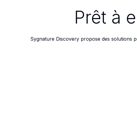
Prêt à 
Sygnature Discovery propose des solutions po
pour savoi
DÉCOUVER
NOS SITES