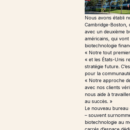
Nous avons établi n
Cambridge-Boston, d
avec un deuxième bu
américains, qui vont
biotechnologie fina
« Notre tout premier
« et les États-Unis 
stratégie future. C’
pour la communauté 
« Notre approche de
avec nos clients vér
nous aide à travaill
au succès. »
Le nouveau bureau e
– souvent surnom
biotechnologie au mo
carrés d’espace dédi