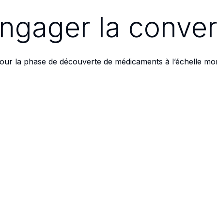
engager la conver
ur la phase de découverte de médicaments à l’échelle mon
r comment nous pouvons soutenir votre progression vers l
Contactez-nous
TE DE MÉDICAMENTS
SOLUTIONS SCIENTIFIQUES