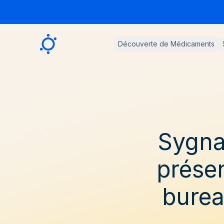
Sygnature
Découverte de Médicaments
Sygna
prése
burea