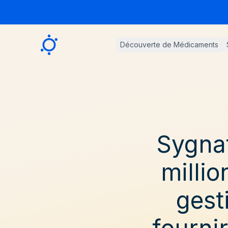
Sygnature
Découverte de Médicaments
Sygnat
millio
gest
fourni