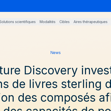
Solutions scientifiques
Modalités
Cibles
Aires thérapeutiques
News
ure Discovery invest
ns de livres sterling 
ion des composés af
r des capacités de po