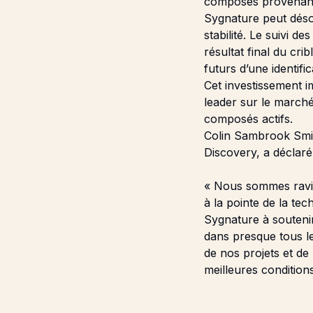
composés provenant 
Sygnature peut déso
stabilité. Le suivi d
résultat final du cr
futurs d’une identif
Cet investissement im
leader sur le march
composés actifs.
Colin Sambrook Smit
Discovery, a déclaré
« Nous sommes ravis
à la pointe de la te
Sygnature à soutenir
dans presque tous l
de nos projets et de
meilleures conditions