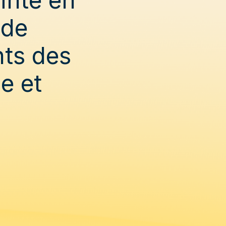
 de
nts des
e et