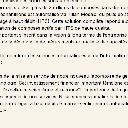
de diverses sources sous un même toit.
rmais stocker plus de 2 millions de composés dans des con
es échantillons est automatisé via Titian Mosaic, du puits de 
iblage à haut débit (HTS). Cette solution complète répond au
ication de composés actifs par HTS de haute qualité.
portant s’inscrit dans la vision à long terme de l’entreprise
é de la découverte de médicaments en matière de capacités 
h, directeur des sciences informatiques et de l’informatiq
 :
 de la mise en service de notre nouveau laboratoire de g
chnologie. Cet investissement financier important témoigne 
 l’excellence scientifique et reconnaît l’importance de la q
es aspects de nos services. Nous sommes impatients de st
 nos criblages à haut débit de manière entièrement automati
. »