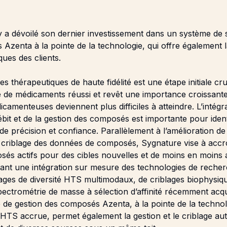
 a dévoilé son dernier investissement dans un système de 
és
Azenta
à la pointe de la technologie, qui offre également la
ques des clients.
les thérapeutiques
de haute fidélité est une étape initiale cr
e de médicaments réussi et revêt une importance croissant
icamenteuses deviennent plus difficiles à atteindre. L’intég
ébit et de la gestion des composés est importante pour iden
e précision et confiance. Parallèlement à l’amélioration de l
 criblage des données de composés, Sygnature vise à accroî
és actifs pour des cibles nouvelles et de moins en moins 
ant une intégration sur mesure des technologies de rech
blages de diversité HTS multimodaux, de criblages biophysiq
pectrométrie de masse à sélection d’affinité récemment acqu
de gestion des composés Azenta, à la pointe de la technol
 HTS accrue, permet également la gestion et le criblage au