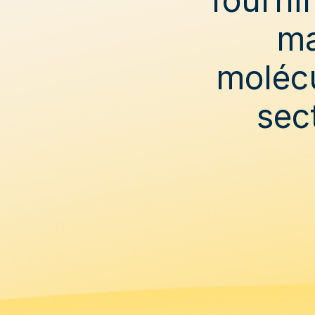
ma
molécu
sec