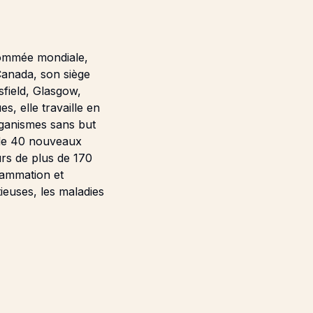
nommée mondiale,
anada, son siège
sfield, Glasgow,
s, elle travaille en
rganismes sans but
 de 40 nouveaux
urs de plus de 170
lammation et
ieuses, les maladies