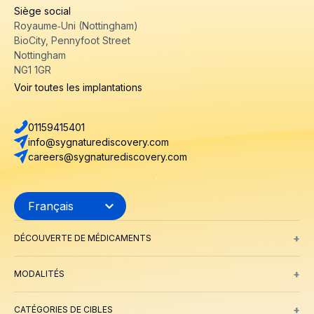
Siège social
Royaume‑Uni (Nottingham)
BioCity, Pennyfoot Street
Nottingham
NG1 1GR
Voir toutes les implantations
01159415401
info@sygnaturediscovery.com
careers@sygnaturediscovery.com
+
DÉCOUVERTE DE MÉDICAMENTS
Découverte de médicaments intégrée
Identification et validation
+
MODALITÉS
Petites molécules
Peptides
Dégradation ciblée des protéines
ADCs
+
CATÉGORIES DE CIBLES