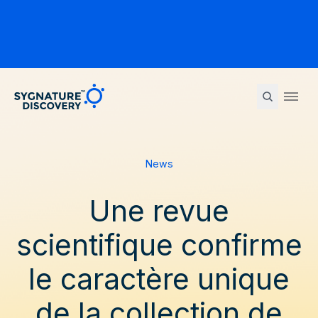
Sygnature
Ope
News
Une revue
scientifique confirme
le caractère unique
de la collection de