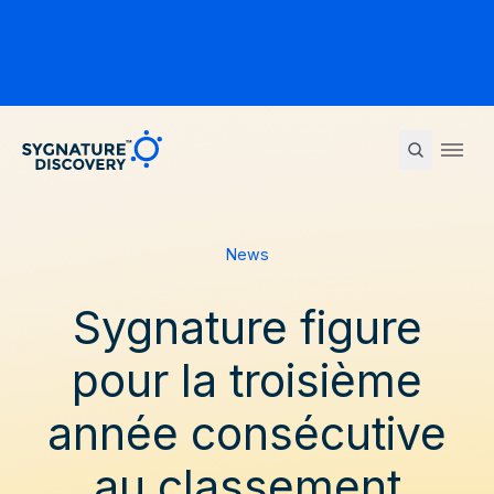
Sygnature
Ope
News
Sygnature figure
pour la troisième
année consécutive
au classement