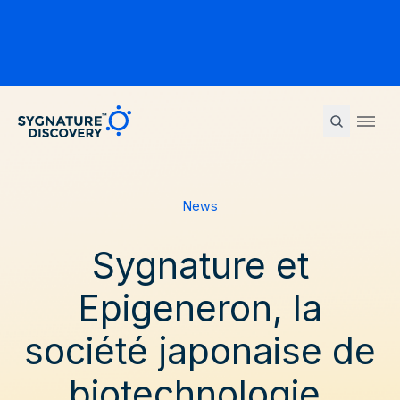
Sygnature
Ope
News
Sygnature et
Epigeneron, la
société japonaise de
biotechnologie,