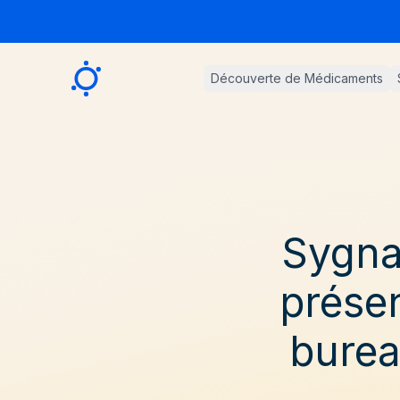
Sygnature
Découverte de Médicaments
Sygna
prése
burea