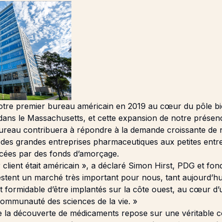
otre premier bureau américain en 2019 au cœur du pôle b
ans le Massachusetts, et cette expansion de notre présen
reau contribuera à répondre à la demande croissante de n
 des grandes entreprises pharmaceutiques aux petites entr
ncées par des fonds d’amorçage.
 client était américain », a déclaré Simon Hirst, PDG et fo
restent un marché très important pour nous, tant aujourd’h
est formidable d’être implantés sur la côte ouest, au cœur d’
ommunauté des sciences de la vie. »
 la découverte de médicaments repose sur une véritable co