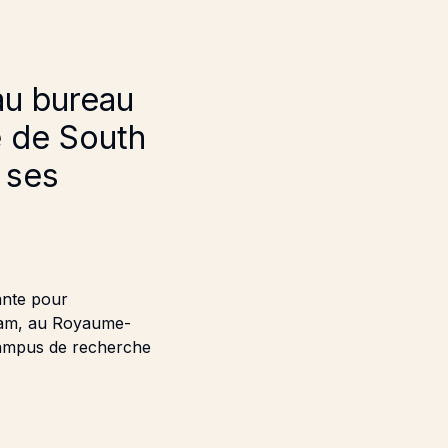
au bureau
e de South
 ses
t
ante pour
gham, au Royaume-
campus de recherche