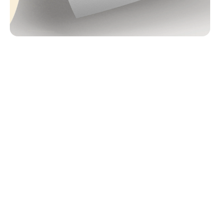
Que s’est-il passé ? Retour sur
l’année 2020 !
News