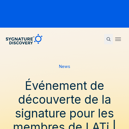
Sygnature
Ope
News
Événement de
découverte de la
signature pour les
membres de LATi |