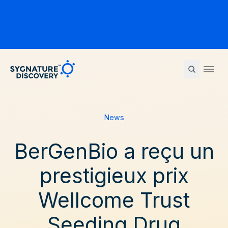
Sygnature
Ope
News
BerGenBio a reçu un
prestigieux prix
Wellcome Trust
Seeding Drug