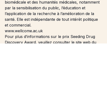
biomédicale et des humanités médicales, notamment
par la sensibilisation du public, l’éducation et
l’application de la recherche à l’amélioration de la
santé. Elle est indépendante de tout intérêt politique
et commercial.
www.wellcome.ac.uk
Pour plus d’informations sur le prix Seeding Drug
Discovery Award, veuillez consulter le site web du
Wellcome Trust :
http://j.mp/SeedingDrugDiscovery
À propos de Sygnature Discovery Ltd.
Sygnature Discovery est le plus important
fournisseur indépendant britannique de services
intégrés de découverte de médicaments. Ses
compétences clés incluent la chimie médicinale, les
biosciences
in vitro
, la chimie computationnelle et
l’informatique. Nous proposons également des
services d’ADME, de toxicologie
in vitro
, de
pharmacologie de sécurité précoce, de modèles