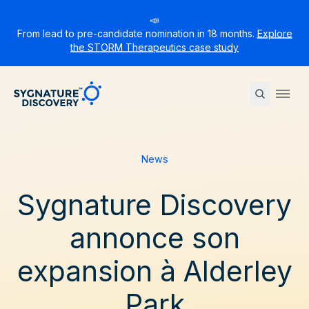
📣
From lead to pre-candidate nomination in 18 months.
Explore
the STORM Therapeutics case study
Sygnature
Ope
News
Sygnature Discovery
annonce son
expansion à Alderley
Park